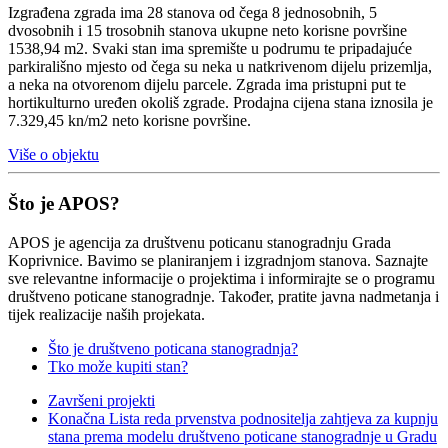
Izgrađena zgrada ima 28 stanova od čega 8 jednosobnih, 5
dvosobnih i 15 trosobnih stanova ukupne neto korisne površine
1538,94 m2. Svaki stan ima spremište u podrumu te pripadajuće
parkirališno mjesto od čega su neka u natkrivenom dijelu prizemlja,
a neka na otvorenom dijelu parcele. Zgrada ima pristupni put te
hortikulturno uređen okoliš zgrade. Prodajna cijena stana iznosila je
7.329,45 kn/m2 neto korisne površine.
Više o objektu
Što je APOS?
APOS je agencija za društvenu poticanu stanogradnju Grada
Koprivnice. Bavimo se planiranjem i izgradnjom stanova. Saznajte
sve relevantne informacije o projektima i informirajte se o programu
društveno poticane stanogradnje. Također, pratite javna nadmetanja i
tijek realizacije naših projekata.
Što je društveno poticana stanogradnja?
Tko može kupiti stan?
Završeni projekti
Konačna Lista reda prvenstva podnositelja zahtjeva za kupnju
stana prema modelu društveno poticane stanogradnje u Gradu