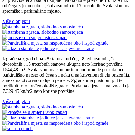
su predviđena 24 stana ukupne neto korisne površine 1534,49 m2,
od čega 3 jednosobna , 6 dvosobnih te 15 trosobnih. Svaki stan ima
spremište i parkirališno mjesto.
Više o objektu
Izgrađena zgrada ima 28 stanova od čega 8 jednosobnih, 5
dvosobnih i 15 trosobnih stanova ukupne neto korisne površine
1644,48 m2. Svaki stan ima spremište u podrumu te pripadajuće
parkirališno mjesto od čega su neka u natkrivenom dijelu prizemlja,
a neka na otvorenom dijelu parcele. Zgrada ima pristupni put te
hortikulturno uređen okoliš zgrade. Prodajna cijena stana iznosila je
7.329,45 kn/m2 neto korisne površine.
Više o objektu