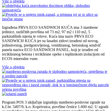
Više o objektu
Izgrađena PRVA ECO SANDWICH KUĆA ima 3 stambene
jedinice, različitih površina od 73 m2, 97 m2 i 110 m2, 5
parkirališnih mjesta te vrtove. Kuća ima naziv PRVA ECO
SANDWICH KUĆA jer su fasadni zidovi izrađeni od novog,
jedinstvenog, predgotovljenog, ventiliranog, betonskog sendvič
panela naziva ECO SANDWICH PANEL, koji je izrađen od
recikliranog betona i reciklirane opeke s toplinskom izolacijom od
ECOS mineralne vune.
Više o objektu
Program POS 3 uključuje izgradnju stambeno-poslovne zgrade na
k.č.br. 5497/9, k.o. Koprivnica, površine čestice 1.600 m2. U zgradi