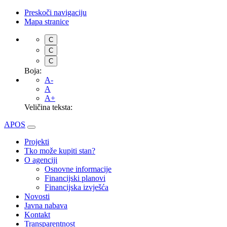
Preskoči navigaciju
Mapa stranice
C
C
C
Boja:
A-
A
A+
Veličina teksta:
APOS
Projekti
Tko može kupiti stan?
O agenciji
Osnovne informacije
Financijski planovi
Financijska izvješća
Novosti
Javna nabava
Kontakt
Transparentnost