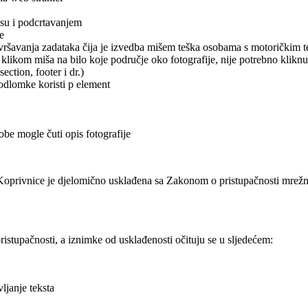
 su i podcrtavanjem
e
zvršavanja zadataka čija je izvedba mišem teška osobama s motoričkim 
i klikom miša na bilo koje područje oko fotografije, nije potrebno klikn
ction, footer i dr.)
 odlomke koristi p element
obe mogle čuti opis fotografije
privnice je djelomično usklađena sa Zakonom o pristupačnosti mrežnih 
stupačnosti, a iznimke od usklađenosti očituju se u sljedećem:
ljanje teksta