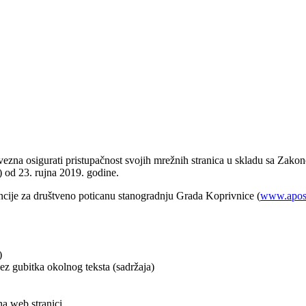
zna osigurati pristupačnost svojih mrežnih stranica u skladu sa Zakono
 od 23. rujna 2019. godine.
encije za društveno poticanu stanogradnju Grada Koprivnice (
www.apos-
)
ez gubitka okolnog teksta (sadržaja)
na web stranici