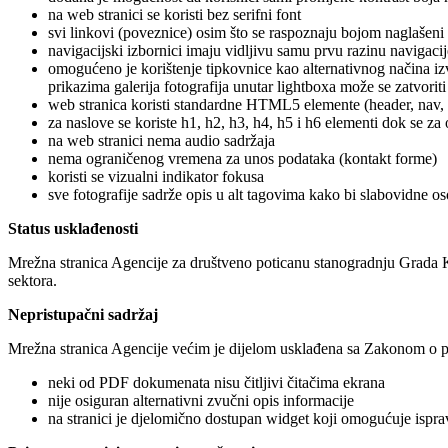
na web stranici se koristi bez serifni font
svi linkovi (poveznice) osim što se raspoznaju bojom naglašeni
navigacijski izbornici imaju vidljivu samu prvu razinu navigacij
omogućeno je korištenje tipkovnice kao alternativnog načina i
prikazima galerija fotografija unutar lightboxa može se zatvorit
web stranica koristi standardne HTML5 elemente (header, nav, se
za naslove se koriste h1, h2, h3, h4, h5 i h6 elementi dok se za
na web stranici nema audio sadržaja
nema ograničenog vremena za unos podataka (kontakt forme)
koristi se vizualni indikator fokusa
sve fotografije sadrže opis u alt tagovima kako bi slabovidne os
Status usklađenosti
Mrežna stranica Agencije za društveno poticanu stanogradnju Grada Ko
sektora.
Nepristupačni sadržaj
Mrežna stranica Agencije većim je dijelom usklađena sa Zakonom o pri
neki od PDF dokumenata nisu čitljivi čitačima ekrana
nije osiguran alternativni zvučni opis informacije
na stranici je djelomično dostupan widget koji omogućuje isprav