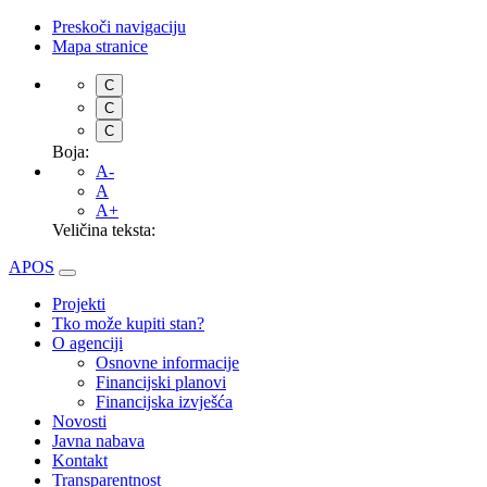
Preskoči navigaciju
Mapa stranice
C
C
C
Boja:
A-
A
A+
Veličina teksta:
APOS
Projekti
Tko može kupiti stan?
O agenciji
Osnovne informacije
Financijski planovi
Financijska izvješća
Novosti
Javna nabava
Kontakt
Transparentnost