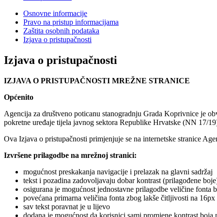
Osnovne informacije
Pravo na pristup informacijama
Zaštita osobnih podataka
Izjava o pristupačnosti
Izjava o pristupačnosti
IZJAVA O PRISTUPAČNOSTI MREŽNE STRANICE
Općenito
Agencija za društveno poticanu stanogradnju Grada Koprivnice je obve
pokretne uređaje tijela javnog sektora Republike Hrvatske (NN 17/19)
Ova Izjava o pristupačnosti primjenjuje se na internetske stranice Ag
Izvršene prilagodbe na mrežnoj stranici:
mogućnost preskakanja navigacije i prelazak na glavni sadržaj
tekst i pozadina zadovoljavaju dobar kontrast (prilagođene boje
osigurana je mogućnost jednostavne prilagodbe veličine fonta b
povećana primarna veličina fonta zbog lakše čitljivosti na 16px
sav tekst poravnat je u lijevo
dodana je mogućnost da korisnici sami promjene kontrast boja 