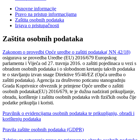
Osnovne informacije
Pravo na pristup informacijama
Zaštita osobnih podataka
Izjava o pristupačnosti
Zaštita osobnih podataka
Zakonom o provedbi Opće uredbe o zaštiti podataka( NN 42/18)
osigurava se provedba Uredbe (EU) 2016/679 Europskog
parlamenta i Vijeća od 27. travnja 2016. o zaštiti pojedinaca u vezi s
obradom osobnih podataka i o slobodnom kretanju takvih podataka
te o stavljanju izvan snage Direktive 95/46/EZ (Opća uredba o
zaštiti podataka). Agencija za društveno poticanu stanogradnju
Grada Koprivnice obveznik je primjene Opće uredbe o zaštiti
osobnih podataka(EU) 2016/679, te je dužna nadzirati prikupljanje,
obradu, korištenje i zaštitu osobnih podataka svih fizičkih osoba čije
podatke prikuplja i koristi.
Pravilnik o evidencijama osobnih podataka te prikupljanju, obradi i
korištenju podataka
Pravila zaštite osobnih podataka (GDPR)