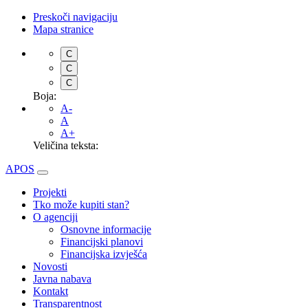
Preskoči navigaciju
Mapa stranice
C
C
C
Boja:
A-
A
A+
Veličina teksta:
APOS
Projekti
Tko može kupiti stan?
O agenciji
Osnovne informacije
Financijski planovi
Financijska izvješća
Novosti
Javna nabava
Kontakt
Transparentnost