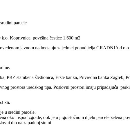
9 k.o. Koprivnica, površina čestice 1.600 m2.
po provedenom javnom nadmetanju zajednici ponuditelja GRADNJA d.o.
odine.
banka, PBZ stambena štedionica, Erste banka, Privredna banka Zagreb,
og prostora uredskog tipa. Poslovni prostori imaju pripadajuća parkir
53 kn.
e u sredini parcele,
đena oko i ispod zgrade, dok je u jugoistočnom dijelu parcele zelena pov
slovni dio na zapadnoj strani