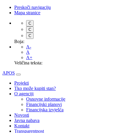
Preskoči navigaciju
Mapa stranice
C
C
C
Boja:
A-
A
A+
Veličina teksta:
APOS
Projekti
Tko može kupiti stan?
O agenciji
Osnovne informacije
Financijski planovi
Financijska izvješća
Novosti
Javna nabava
Kontakt
Transparentnost