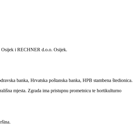
o. Osijek i RECHNER d.o.o. Osijek.
 Podravska banka, Hrvatska poštanska banka, HPB stambena štedionica.
ališna mjesta. Zgrada ima pristupnu prometnicu te hortikulturno
ršina.