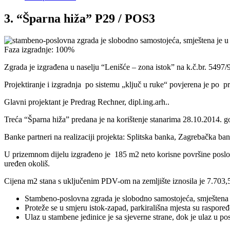
3. “Šparna hiža” P29 / POS3
Faza izgradnje: 100%
Zgrada je izgrađena u naselju “Lenišće – zona istok” na k.č.br. 5497/
Projektiranje i izgradnja po sistemu „ključ u ruke“ povjerena je 
Glavni projektant je Predrag Rechner, dipl.ing.arh..
Treća “Šparna hiža” predana je na korištenje stanarima 28.10.2014. g
Banke partneri na realizaciji projekta: Splitska banka, Zagrebačka 
U prizemnom dijelu izgrađeno je 185 m2 neto korisne površine poslovn
uređen okoliš.
Cijena m2 stana s uključenim PDV-om na zemljište iznosila je 7.703,
Stambeno-poslovna zgrada je slobodno samostojeća, smještena j
Proteže se u smjeru istok-zapad, parkirališna mjesta su raspore
Ulaz u stambene jedinice je sa sjeverne strane, dok je ulaz u po