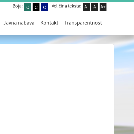
Boja:
Veličina teksta:
C
C
C
A-
A
A+
Javna nabava
Kontakt
Transparentnost