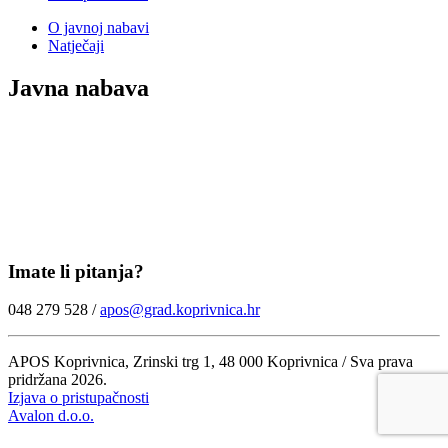
O javnoj nabavi
Natječaji
Javna nabava
Imate li pitanja?
048 279 528 /
apos@grad.koprivnica.hr
APOS Koprivnica, Zrinski trg 1, 48 000 Koprivnica / Sva prava
pridržana 2026.
Izjava o pristupačnosti
Avalon d.o.o.