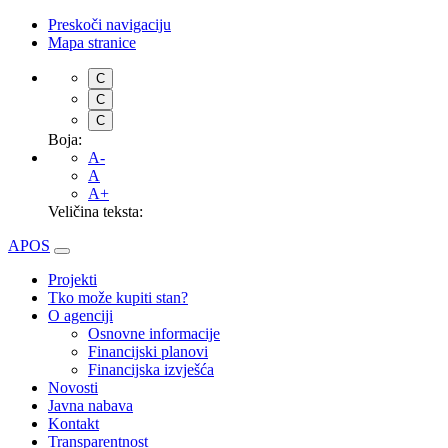
Preskoči navigaciju
Mapa stranice
C
C
C
Boja:
A-
A
A+
Veličina teksta:
APOS
Projekti
Tko može kupiti stan?
O agenciji
Osnovne informacije
Financijski planovi
Financijska izvješća
Novosti
Javna nabava
Kontakt
Transparentnost