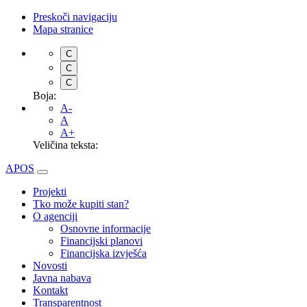
Preskoči navigaciju
Mapa stranice
C
C
C
Boja:
A-
A
A+
Veličina teksta:
APOS
Projekti
Tko može kupiti stan?
O agenciji
Osnovne informacije
Financijski planovi
Financijska izvješća
Novosti
Javna nabava
Kontakt
Transparentnost