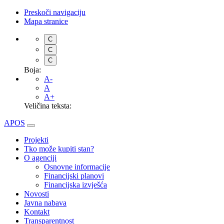
Preskoči navigaciju
Mapa stranice
C
C
C
Boja:
A-
A
A+
Veličina teksta:
APOS
Projekti
Tko može kupiti stan?
O agenciji
Osnovne informacije
Financijski planovi
Financijska izvješća
Novosti
Javna nabava
Kontakt
Transparentnost