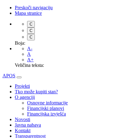
Preskoči navigaciju
Mapa stranice
C
C
C
Boja:
A-
A
A+
Veličina teksta:
APOS
Projekti
Tko može kupiti stan?
O agenciji
Osnovne informacije
Financijski planovi
Financijska izvješća
Novosti
Javna nabava
Kontakt
Transparentnost