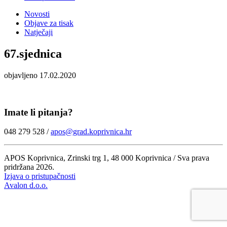
Novosti
Objave za tisak
Natječaji
67.sjednica
objavljeno 17.02.2020
Imate li pitanja?
048 279 528 /
apos@grad.koprivnica.hr
APOS Koprivnica, Zrinski trg 1, 48 000 Koprivnica / Sva prava
pridržana 2026.
Izjava o pristupačnosti
Avalon d.o.o.