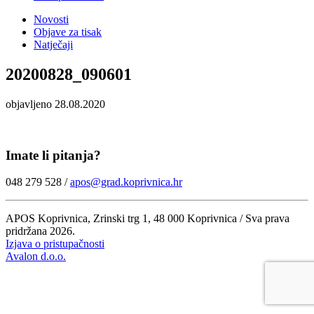
Novosti
Objave za tisak
Natječaji
20200828_090601
objavljeno 28.08.2020
Imate li pitanja?
048 279 528 /
apos@grad.koprivnica.hr
APOS Koprivnica, Zrinski trg 1, 48 000 Koprivnica / Sva prava
pridržana 2026.
Izjava o pristupačnosti
Avalon d.o.o.