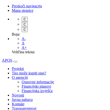
Preskoči navigaciju
Mapa stranice
C
C
C
Boja:
A-
A
A+
Veličina teksta:
APOS
Projekti
Tko može kupiti stan?
O agenciji
Osnovne informacije
Financijski planovi
Financijska izvješća
Novosti
Javna nabava
Kontakt
Transparentnost