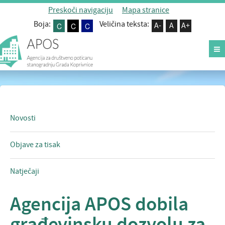
Preskoči navigaciju
Mapa stranice
Boja:
Veličina teksta:
C
C
C
A-
A
A+
rojekti
ko može kupiti stan?
 agenciji
ovosti
Novosti
avna nabava
ontakt
Objave za tisak
ransparentnost
Natječaji
Agencija APOS dobila