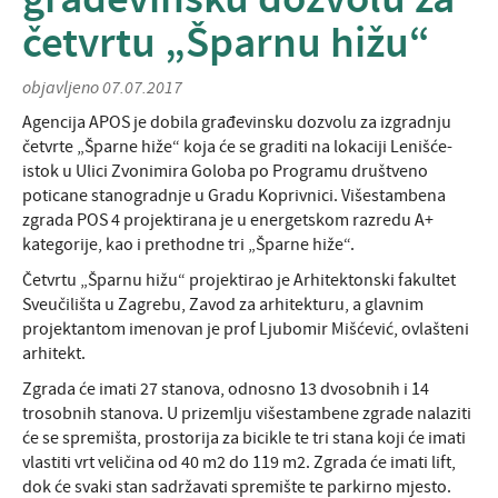
građevinsku dozvolu za
četvrtu „Šparnu hižu“
objavljeno 07.07.2017
Agencija APOS je dobila građevinsku dozvolu za izgradnju
četvrte „Šparne hiže“ koja će se graditi na lokaciji Lenišće-
istok u Ulici Zvonimira Goloba po Programu društveno
poticane stanogradnje u Gradu Koprivnici. Višestambena
zgrada POS 4 projektirana je u energetskom razredu A+
kategorije, kao i prethodne tri „Šparne hiže“.
Četvrtu „Šparnu hižu“ projektirao je Arhitektonski fakultet
Sveučilišta u Zagrebu, Zavod za arhitekturu, a glavnim
projektantom imenovan je prof Ljubomir Mišćević, ovlašteni
arhitekt.
Zgrada će imati 27 stanova, odnosno 13 dvosobnih i 14
trosobnih stanova. U prizemlju višestambene zgrade nalaziti
će se spremišta, prostorija za bicikle te tri stana koji će imati
vlastiti vrt veličina od 40 m2 do 119 m2. Zgrada će imati lift,
dok će svaki stan sadržavati spremište te parkirno mjesto.