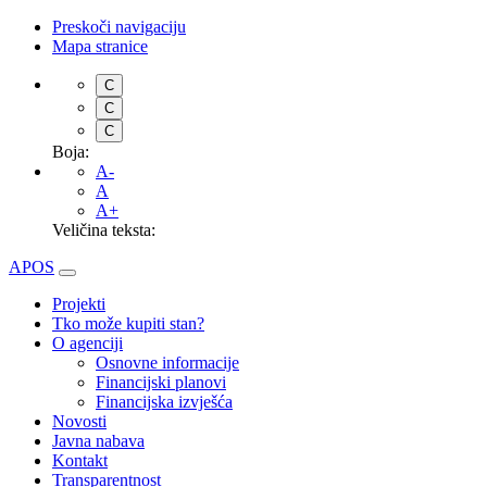
Preskoči navigaciju
Mapa stranice
C
C
C
Boja:
A-
A
A+
Veličina teksta:
APOS
Projekti
Tko može kupiti stan?
O agenciji
Osnovne informacije
Financijski planovi
Financijska izvješća
Novosti
Javna nabava
Kontakt
Transparentnost