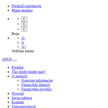
Preskoči navigaciju
Mapa stranice
C
C
C
Boja:
A-
A
A+
Veličina teksta:
APOS
Projekti
Tko može kupiti stan?
O agenciji
Osnovne informacije
Financijski planovi
Financijska izvješća
Novosti
Javna nabava
Kontakt
Transparentnost