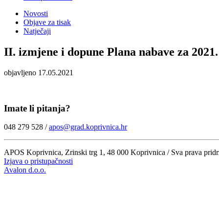
Novosti
Objave za tisak
Natječaji
II. izmjene i dopune Plana nabave za 2021
objavljeno 17.05.2021
Imate li pitanja?
048 279 528 /
apos@grad.koprivnica.hr
APOS Koprivnica, Zrinski trg 1, 48 000 Koprivnica / Sva prava prid
Izjava o pristupačnosti
Avalon d.o.o.