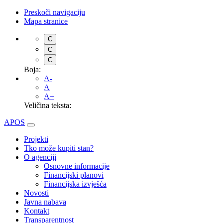
Preskoči navigaciju
Mapa stranice
C
C
C
Boja:
A-
A
A+
Veličina teksta:
APOS
Projekti
Tko može kupiti stan?
O agenciji
Osnovne informacije
Financijski planovi
Financijska izvješća
Novosti
Javna nabava
Kontakt
Transparentnost