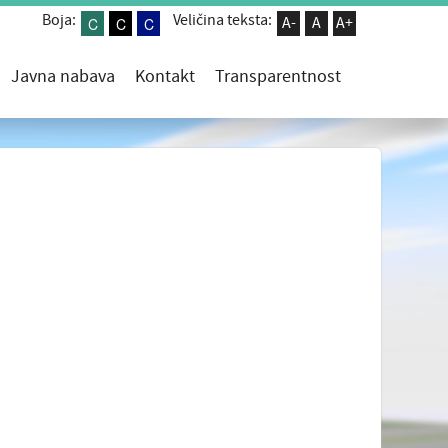
Boja:
Veličina teksta:
C
C
C
A-
A
A+
Javna nabava
Kontakt
Transparentnost